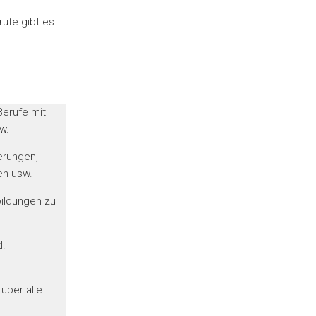
ufe gibt es
Berufe mit
w.
erungen,
en usw.
bildungen zu
l.
 über alle