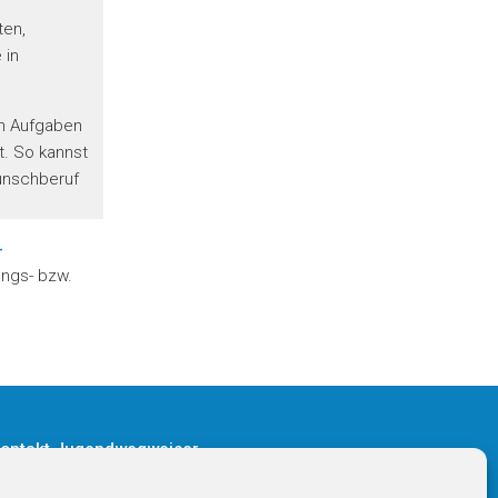
ten,
 in
en Aufgaben
t. So kannst
unschberuf
-
ungs- bzw.
ontakt Jugendwegweiser
T
+43 316 36 22 90-0