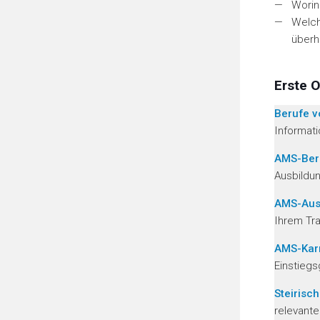
Worin
Welch
überh
Erste O
Berufe v
Informati
AMS-Beru
Ausbildu
AMS-Aus
Ihrem Tr
AMS-Kar
Einstiegs
Steirisc
relevante