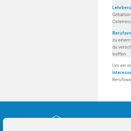
Lehrberu
Gehaltsin
Österreic
Berufsvi
zu einem 
du versc
treffen.
Um ein er
Interess
Berufswa