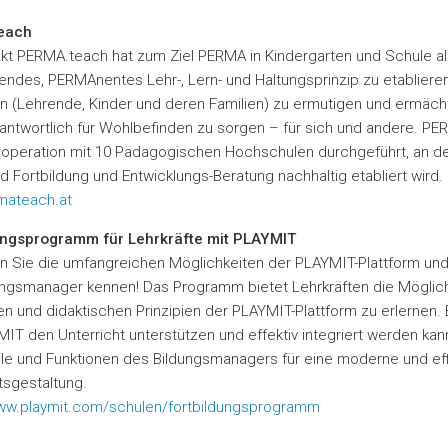
each
kt PERMA.teach hat zum Ziel PERMA in Kindergarten und Schule al
endes, PERMAnentes Lehr-, Lern- und Haltungsprinzip zu etablieren
en (Lehrende, Kinder und deren Familien) zu ermutigen und ermäch
antwortlich für Wohlbefinden zu sorgen – für sich und andere. P
Kooperation mit 10 Pädagogischen Hochschulen durchgeführt, an 
nd Fortbildung und Entwicklungs-Beratung nachhaltig etabliert wird.
ateach.at
ungsprogramm für Lehrkräfte mit PLAYMIT
n Sie die umfangreichen Möglichkeiten der PLAYMIT-Plattform und
ngsmanager kennen! Das Programm bietet Lehrkräften die Möglichk
n und didaktischen Prinzipien der PLAYMIT-Plattform zu erlernen. 
IT den Unterricht unterstützen und effektiv integriert werden kan
ile und Funktionen des Bildungsmanagers für eine moderne und eff
tsgestaltung.
www.playmit.com/schulen/fortbildungsprogramm