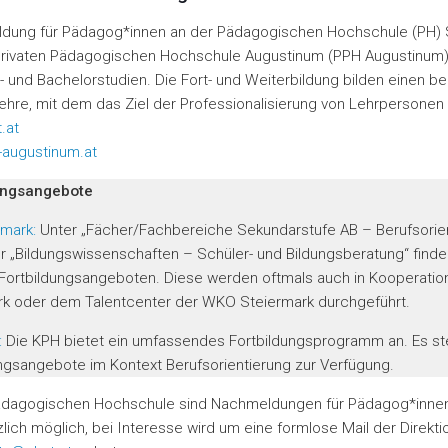
ildung für Pädagog*innen an der Pädagogischen Hochschule (PH) 
Privaten Pädagogischen Hochschule Augustinum (PPH Augustinum
 und Bachelorstudien. Die Fort- und Weiterbildung bilden einen 
Lehre, mit dem das Ziel der Professionalisierung von Lehrpersonen 
.at
augustinum.at
ungsangebote
rmark:
Unter „Fächer/Fachbereiche Sekundarstufe AB – Berufsorie
r „Bildungswissenschaften – Schüler- und Bildungsberatung“ finde
Fortbildungsangeboten. Diese werden oftmals auch in Kooperation
rk oder dem Talentcenter der WKO Steiermark durchgeführt.
:
Die KPH bietet ein umfassendes Fortbildungsprogramm an. Es s
ngsangebote im Kontext Berufsorientierung zur Verfügung.
ädagogischen Hochschule sind Nachmeldungen für Pädagog*inne
lich möglich, bei Interesse wird um eine formlose Mail der Direkt