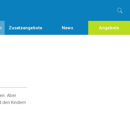
n
Zusatzangebote
News
Angebote
gen. Aber
d den Kindern