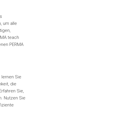
s
, um alle
tigen,
ERMA.teach
denen PERMA
 lernen Sie
eit, die
Erfahren Sie,
n. Nutzen Sie
iziente