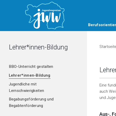
Berufsorientie
Lehrer*innen-Bildung
Startseit
BBO-Unterricht gestalten
Lehre
Unterrichtsmaterial
Lehrer*innen-Bildung
Realbegegnungen
Elementar-/Primarstufe
Jugendliche mit
Eine fund
Unterstufe
Betriebsbesichtigungen
Lernschwierigkeiten
auch Weit
Querschnittthemen
Begegnungen mit
und Jugen
Begabungsförderung und
Expert*innen
Angebote/Projekte von
Begabtenförderung
externen Anbieter*innen
Aus-, F