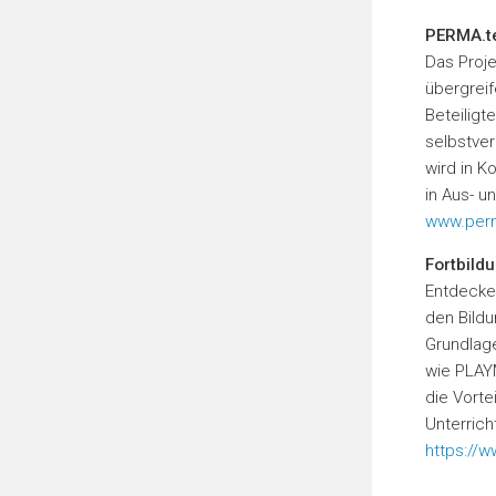
PERMA.t
Das Proje
übergreif
Beteiligt
selbstver
wird in 
in Aus- u
www.perm
Fortbild
Entdecke
den Bildu
Grundlage
wie PLAYM
die Vorte
Unterrich
https://