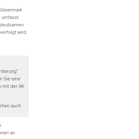
Steiermark
) umfasst
bedeutsamen
verfolgt wird.
ntierung“
n Sie eine
 mit der AK
tehen auch
n
ionen an