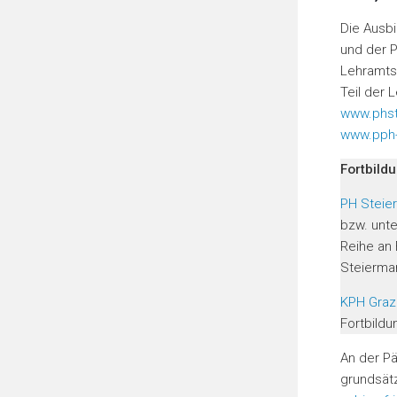
Oberstufe
Die Ausb
und der 
Lehramts-
Teil der 
www.phst
www.pph-
Fortbild
PH Steie
bzw. unte
Reihe an 
Steierma
KPH Graz
Fortbildu
An der P
grundsätz