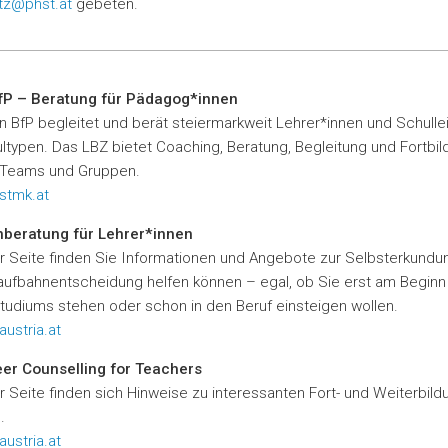
itz@phst.at
gebeten.
fP – Beratung für Pädagog*innen
n BfP begleitet und berät steiermarkweit Lehrer*innen und Schulle
ultypen. Das LBZ bietet Coaching, Beratung, Begleitung und Fortbil
, Teams und Gruppen.
stmk.at
beratung für Lehrer*innen
r Seite finden Sie Informationen und Angebote zur Selbsterkundun
aufbahnentscheidung helfen können – egal, ob Sie erst am Beginn
udiums stehen oder schon in den Beruf einsteigen wollen.
ustria.at
er Counselling for Teachers
r Seite finden sich Hinweise zu interessanten Fort- und Weiterbild
.
ustria.at