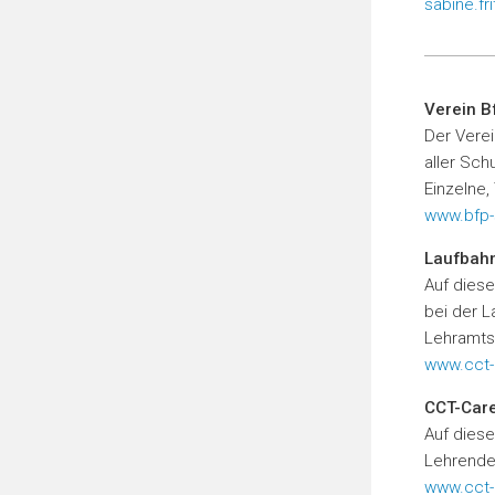
sabine.fr
Verein B
Der Verei
aller Sch
Einzelne
www.bfp-
Laufbahn
Auf diese
bei der L
Lehramtst
www.cct-a
CCT-Care
Auf diese
Lehrende
www.cct-a