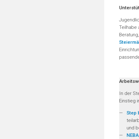
Unterstü
Jugendlic
Teilhabe 
Beratung,
Steiermä
Einrichtu
passende
Arbeitsw
In der St
Einstieg 
Step 
teila
und b
NEBA