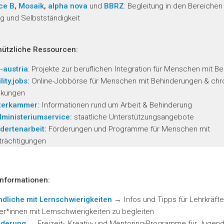
ce B
,
Mosaik
,
alpha nova
und
BBRZ
: Begleitung in den Bereichen 
ng und Selbstständigkeit
nützliche Ressourcen:
-austria
: Projekte zur beruflichen Integration für Menschen mit 
ity.jobs:
Online-Jobbörse für Menschen mit Behinderungen & chr
nkungen
terkammer:
Informationen rund um Arbeit & Behinderung
lministeriumservice:
staatliche Unterstützungsangebote
dertenarbeit:
Förderungen und Programme für Menschen mit
trächtigungen
Informationen:
dliche mit Lernschwierigkeiten
→
Infos und Tipps für Lehrkräft
er*innen mit Lernschwierigkeiten zu begleiten
nderung
→
Freizeit-, Kreativ- und Mentoring-Programme für Jugendl