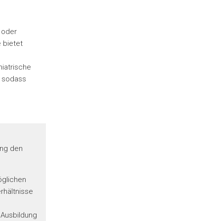
 oder
 bietet
hiatrische
, sodass
ung den
glichen
rhältnisse
 Ausbildung