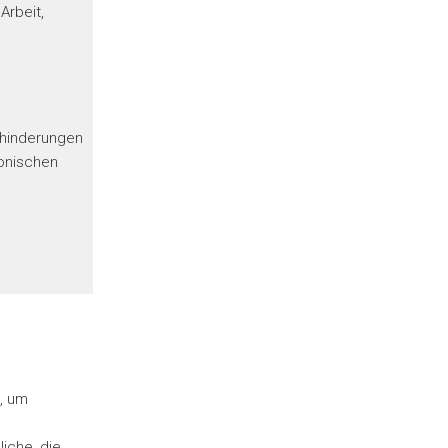
Arbeit,
Behinderungen
onischen
e, um
iche, die