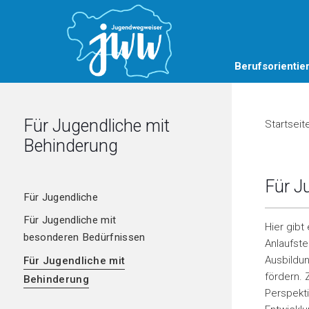
Berufsorientie
Für Jugendliche mit
Startseit
Behinderung
Für J
Für Jugendliche
Regionale BBO-Koordination
Für Jugendliche mit
Hier gibt
besonderen Bedürfnissen
Regionales
Anlaufste
Jugendmanagement
NEBA-Angebote
Ausbildun
Für Jugendliche mit
fördern. 
Produktionsschulen
Behinderung
Perspekti