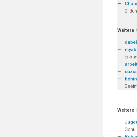
Chan
Bildu
Weitere 
dabei
myabil
Erkra
arbei
sozia
behin
Beein
Weitere 
Jugen
Schül
Behi