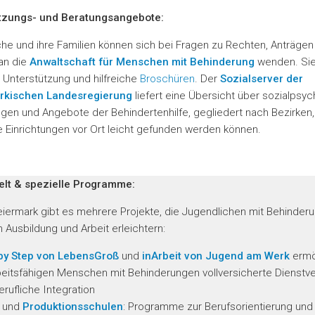
tzungs- und Beratungsangebote:
he und ihre Familien können sich bei Fragen zu Rechten, Anträgen
an die
Anwaltschaft für Menschen mit Behinderung
wenden. Sie
 Unterstützung und hilfreiche
Broschüren
. Der
Sozialserver
der
rkischen Landesregierung
liefert eine Übersicht über sozialpsyc
ngen und Angebote der Behindertenhilfe, gegliedert nach Bezirken
 Einrichtungen vor Ort leicht gefunden werden können.
elt & spezielle Programme:
eiermark gibt es mehrere Projekte, die Jugendlichen mit Behinder
in Ausbildung und Arbeit erleichtern:
by Step von LebensGroß
und
inArbeit von Jugend am Werk
ermö
rbeitsfähigen Menschen mit Behinderungen vollversicherte Dienstve
erufliche Integration
und
Produktionsschulen
: Programme zur Berufsorientierung und