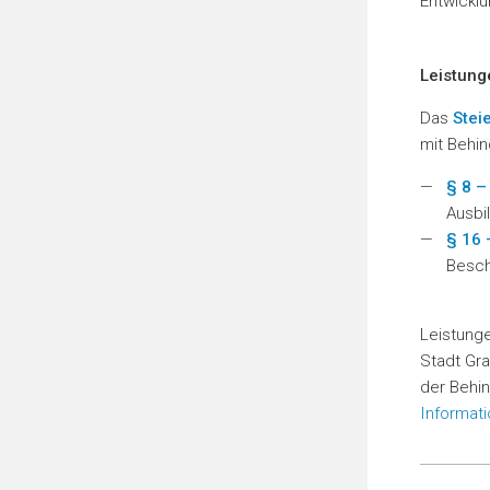
Entwicklu
Leistung
Das
Stei
mit Behin
§ 8 –
Ausbi
§ 16 
Besch
Leistung
Stadt Gr
der Behin
Informati